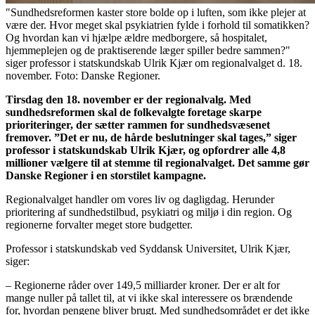
"Sundhedsreformen kaster store bolde op i luften, som ikke plejer at
være der. Hvor meget skal psykiatrien fylde i forhold til somatikken?
Og hvordan kan vi hjælpe ældre medborgere, så hospitalet,
hjemmeplejen og de praktiserende læger spiller bedre sammen?"
siger professor i statskundskab Ulrik Kjær om regionalvalget d. 18.
november. Foto: Danske Regioner.
Tirsdag den 18. november er der regionalvalg. Med
sundhedsreformen skal de folkevalgte foretage skarpe
prioriteringer, der sætter rammen for sundhedsvæsenet
fremover. ”Det er nu, de hårde beslutninger skal tages,” siger
professor i statskundskab Ulrik Kjær, og opfordrer alle 4,8
millioner vælgere til at stemme til regionalvalget. Det samme gør
Danske Regioner i en storstilet kampagne.
Regionalvalget handler om vores liv og dagligdag. Herunder
prioritering af sundhedstilbud, psykiatri og miljø i din region. Og
regionerne forvalter meget store budgetter.
Professor i statskundskab ved Syddansk Universitet, Ulrik Kjær,
siger:
– Regionerne råder over 149,5 milliarder kroner. Der er alt for
mange nuller på tallet til, at vi ikke skal interessere os brændende
for, hvordan pengene bliver brugt. Med sundhedsområdet er det ikke