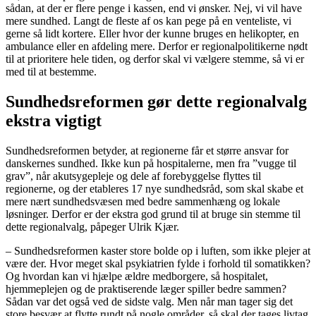
sådan, at der er flere penge i kassen, end vi ønsker. Nej, vi vil have
mere sundhed. Langt de fleste af os kan pege på en venteliste, vi
gerne så lidt kortere. Eller hvor der kunne bruges en helikopter, en
ambulance eller en afdeling mere. Derfor er regionalpolitikerne nødt
til at prioritere hele tiden, og derfor skal vi vælgere stemme, så vi er
med til at bestemme.
Sundhedsreformen gør dette regionalvalg
ekstra vigtigt
Sundhedsreformen betyder, at regionerne får et større ansvar for
danskernes sundhed. Ikke kun på hospitalerne, men fra ”vugge til
grav”, når akutsygepleje og dele af forebyggelse flyttes til
regionerne, og der etableres 17 nye sundhedsråd, som skal skabe et
mere nært sundhedsvæsen med bedre sammenhæng og lokale
løsninger. Derfor er der ekstra god grund til at bruge sin stemme til
dette regionalvalg, påpeger Ulrik Kjær.
– Sundhedsreformen kaster store bolde op i luften, som ikke plejer at
være der. Hvor meget skal psykiatrien fylde i forhold til somatikken?
Og hvordan kan vi hjælpe ældre medborgere, så hospitalet,
hjemmeplejen og de praktiserende læger spiller bedre sammen?
Sådan var det også ved de sidste valg. Men når man tager sig det
store besvær at flytte rundt på nogle områder, så skal der tages livtag