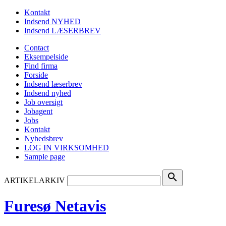
Kontakt
Indsend NYHED
Indsend LÆSERBREV
Contact
Eksempelside
Find firma
Forside
Indsend læserbrev
Indsend nyhed
Job oversigt
Jobagent
Jobs
Kontakt
Nyhedsbrev
LOG IN VIRKSOMHED
Sample page
search
ARTIKELARKIV
Furesø Netavis