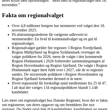
deres kryds med opfordringen: ”Stem med til regionalvalget den 18.
november.”
Fakta om regionalvalget
Over 4,8 millioner borgere har stemmeret ved valget den 18.
november 2025.
På afstemningsstederne får vælgerne udleveret to
stemmesedler: En hvid til kommunalvalget og en gul til
regionalvalget.
Regionalvalget gælder fire regioner. I Region Nordjylland,
Region Midtjylland og Region Syddanmark overtager de
valgte politikere fra 2026, mens de valgte i den kommende
Region Østdanmark i 2026 forbereder sammenlægningen af
Region Hovedstaden og Region Sjælland. De valgte i Region
Østdanmark tager først fuldt over i 2027, når de to regioner
samles. De nuværende politikere i Region Hovedstaden og
Region Sjælland fortsætter dermed et år mere.
Hvert regionsråd får forskelligt antal medlemmer fra 25 til 47.
I alt skal der vælges 134 regionalpolitikere blandt 1.148
kandidater.
Læs mere om regionalvalget hos Danske Regioner, hvor der er fakta
om regionerne, om deres opgaver og om fremtidens fire nye
regioner. Du finder også link til kandidatlister, kandidattest og meget