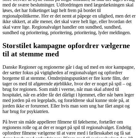
med de svære beslutninger. Udfordringen med lægedækningen skal
løses, det har folketinget lagt helt frem på bordet til
regionalpolitikerne. Her er det nemt at påpege en ulighed, men det er
ikke sikkert, at alle mener, det skal være helt lige, eller hvordan det
skal være lige. Regionalvalget handler om sundhed, sundhed,
sundhed og prioritering, prioritering, prioritering, lyder meldingen.
Storstilet kampagne opfordrer vælgerne
til at stemme med
Danske Regioner og regionerne går i dag ud med en stor kampagne,
der sætter fokus på vigtigheden af regionalvalget og opfordrer
borgerne til at stemme. Omdrejningspunktet er fire korte film, der
tager os med til afgørende øjeblikke, hvor der er noget på spil – og
brug for regionen. Som midt i veerne, når man skal afsted til
hospitalet, når en ældre får det dårligt i hjemmet, eller når børn leger
med jorden på en legeplads, og forældrene skal kunne stole på, at
jorden ikke er forurenet. Eller hvis man som ung har fået angst og
har brug for psykiatrien.
På hver sin måde appellerer filmene til følelserne, fortæller om
regionens rolle og at der er noget på spil til regionalvalget. Endelig
opfordrer filmene vælgerne til at være med i fællesskabet og få sat