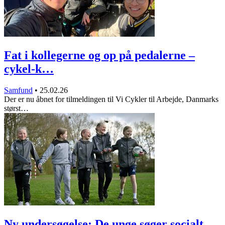
Fat i kollegerne og op på pedalerne –
cykel-k…
Samfund
•
25.02.26
Der er nu åbnet for tilmeldingen til Vi Cykler til Arbejde, Danmarks
størst…
Ny undersøgelse: De unge søger socialt