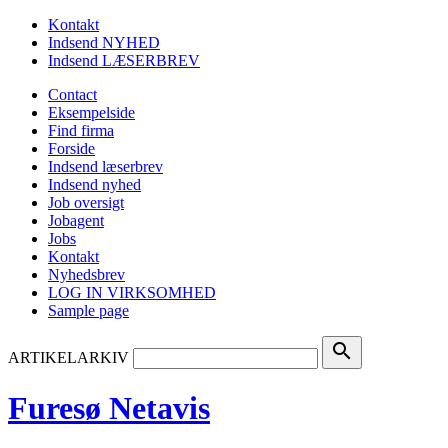
Kontakt
Indsend NYHED
Indsend LÆSERBREV
Contact
Eksempelside
Find firma
Forside
Indsend læserbrev
Indsend nyhed
Job oversigt
Jobagent
Jobs
Kontakt
Nyhedsbrev
LOG IN VIRKSOMHED
Sample page
search
ARTIKELARKIV
Furesø Netavis