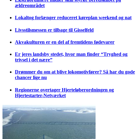
ældreområdet
Lokaltog forlænger reduceret køreplan weekend og nat
Livsstilsmessen er tilbage til Gisselfeld
Akvakulturen er en del af fremtidens fødevarer
Er jeres landsby stedet, hvor man finder “Tryghed og
trivsel i det nære”
Drømmer du om at blive lokomotivfører? Så har du gode
chancer lige nu
Regionerne overtager Hjerteløberordningen og
Hjertestarter-Netværket