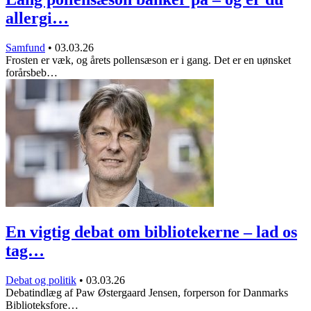
allergi…
Samfund
•
03.03.26
Frosten er væk, og årets pollensæson er i gang. Det er en uønsket
forårsbeb…
En vigtig debat om bibliotekerne – lad os
tag…
Debat og politik
•
03.03.26
Debatindlæg af Paw Østergaard Jensen, forperson for Danmarks
Biblioteksfore…