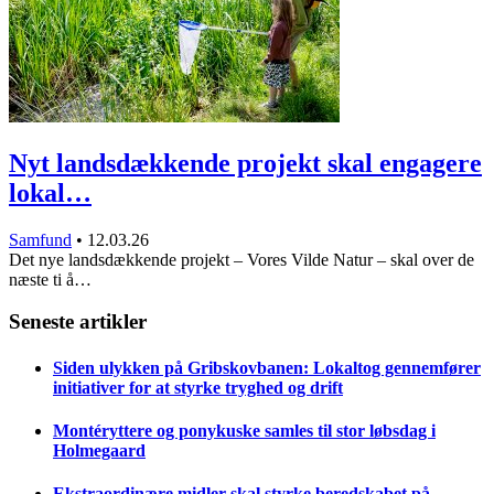
Nyt landsdækkende projekt skal engagere
lokal…
Samfund
•
12.03.26
Det nye landsdækkende projekt – Vores Vilde Natur – skal over de
næste ti å…
Seneste artikler
Siden ulykken på Gribskovbanen: Lokaltog gennemfører
initiativer for at styrke tryghed og drift
Montéryttere og ponykuske samles til stor løbsdag i
Holmegaard
Ekstraordinære midler skal styrke beredskabet på