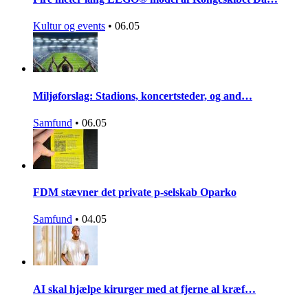
Kultur og events
•
06.05
Miljøforslag: Stadions, koncertsteder, og and…
Samfund
•
06.05
FDM stævner det private p-selskab Oparko
Samfund
•
04.05
AI skal hjælpe kirurger med at fjerne al kræf…