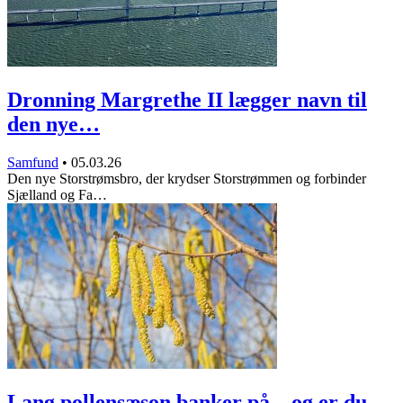
Dronning Margrethe II lægger navn til
den nye…
Samfund
•
05.03.26
Den nye Storstrømsbro, der krydser Storstrømmen og forbinder
Sjælland og Fa…
Lang pollensæson banker på – og er du