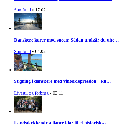
Samfund
•
17.02
Danskere kører mod sneen: Sådan undgår du uhe…
Samfund
•
04.02
Stigning i danskere med vinterdepression – ku…
Livsstil og forbrug
•
03.11
Landsdækkende alliance klar til et historisk…