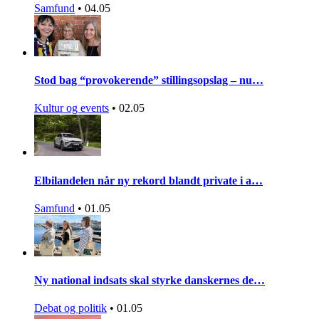
Samfund
•
04.05
Stod bag “provokerende” stillingsopslag – nu…
Kultur og events
•
02.05
Elbilandelen når ny rekord blandt private i a…
Samfund
•
01.05
Ny national indsats skal styrke danskernes de…
Debat og politik
•
01.05