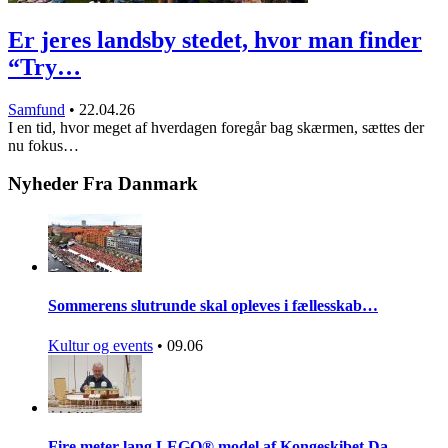
Er jeres landsby stedet, hvor man finder
“Try…
Samfund
•
22.04.26
I en tid, hvor meget af hverdagen foregår bag skærmen, sættes der
nu fokus…
Nyheder Fra Danmark
Sommerens slutrunde skal opleves i fællesskab…
Kultur og events
•
09.06
Fire meter lang LEGO® model af Kongeskibet Da…