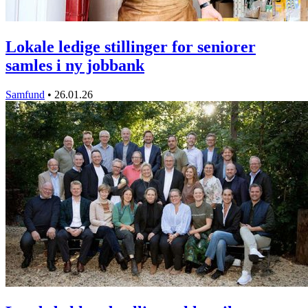
Lokale ledige stillinger for seniorer
samles i ny jobbank
Samfund
•
26.01.26