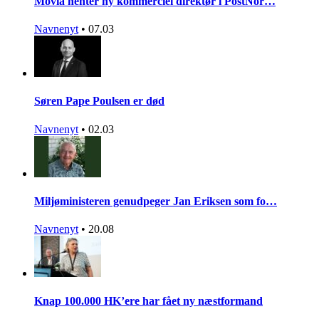
Movia henter ny kommerciel direktør i PostNor…
Navnenyt
•
07.03
Søren Pape Poulsen er død
Navnenyt
•
02.03
Miljøministeren genudpeger Jan Eriksen som fo…
Navnenyt
•
20.08
Knap 100.000 HK’ere har fået ny næstformand