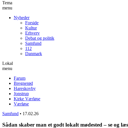
Tema
menu
Nyheder
Forside
Kultur
Erhverv
Debat og politik
Samfund
112
Danmark
Lokal
menu
Farum
Bregnerød
Hareskovby
Jonstrup
Kirke Værløse
Værløse
Samfund
•
17.02.26
Sådan skaber man et godt lokalt mødested – se og læ