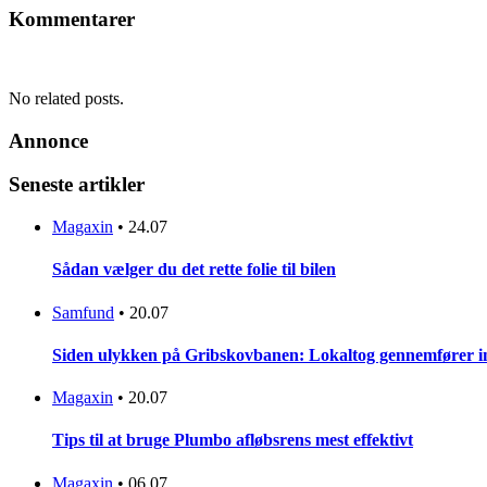
Kommentarer
No related posts.
Annonce
Seneste artikler
Magaxin
•
24.07
Sådan vælger du det rette folie til bilen
Samfund
•
20.07
Siden ulykken på Gribskovbanen: Lokaltog gennemfører initi
Magaxin
•
20.07
Tips til at bruge Plumbo afløbsrens mest effektivt
Magaxin
•
06.07