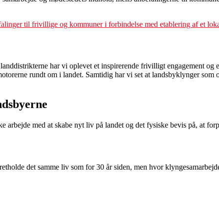
linger til frivillige og kommuner i forbindelse med etablering af et lo
 landdistrikterne har vi oplevet et inspirerende frivilligt engagement o
igmotorerne rundt om i landet. Samtidig har vi set at landsbyklynger som
andsbyerne
e arbejde med at skabe nyt liv på landet og det fysiske bevis på, at fo
retholde det samme liv som for 30 år siden, men hvor klyngesamarbejdet har