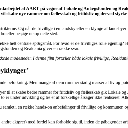
, udarbejdet af AART på vegne af Lokale og Anlægsfonden og Realda
il skabe nye rammer om fællesskab og fritidsliv og derved styrke u
distrikterne. Og når de frivillige i en landsby eller en klynge af landsb
 bo eller besøge netop dette sted.
 en række helt centrale spørgsmål. For hvad er de frivilliges rolle egen
gsfonden og Realdania giver en række svar.
lykkede mødesteder.
I denne film
fortæller både lokale frivillige, Reald
yklynger’
nde befolkning. Men mange af dem rummer stadig masser af liv og potent
er til at skabe bedre rammer for fritidsliv og fællesskab gik Lokale 
 to er under udvikling og tre er af forskellige årsager ikke realiseret. 
 samlet i en række hands-on anbefalinger til frivillige og kommuner, 
 andre aktører) med fordel kan forholde sig til, inden de påbegynder ar