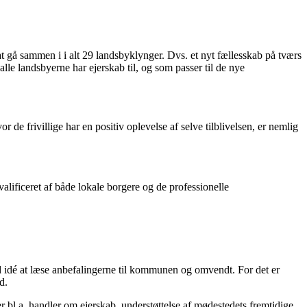
 gå sammen i i alt 29 landsbyklynger. Dvs. et nyt fællesskab på tværs
e landsbyerne har ejerskab til, og som passer til de nye
 de frivillige har en positiv oplevelse af selve tilblivelsen, er nemlig
valificeret af både lokale borgere og de professionelle
d idé at læse anbefalingerne til kommunen og omvendt. For det er
d.
 bl.a. handler om ejerskab, understøttelse af mødestedets fremtidige