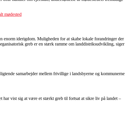
kalt mødested
g en enorm iderigdom. Muligheden for at skabe lokale forandringer der
 organisatorisk greb er en stærk ramme om landdistriksudvikling, siger
rpligtende samarbejder mellem frivillige i landsbyerne og kommunerne
 vist sig at være et stærkt greb til fortsat at sikre liv på landet –