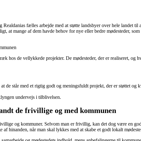
aldanias fælles arbejde med at støtte landsbyer over hele landet til at
t, at mange af dem havde behov for nye eller bedre mødesteder, som all
kommunen
ræk hos de vellykkede projekter. De mødesteder, der er realiseret, og hvor
t de står med et rigtig godt og meningsfuldt projekt, der er støttet og k
klyngen undervejs i tilblivelsen.
landt de frivillige og med kommunen
frivillige og kommuner. Selvom man er frivillig, kan det dog være en go
e af hinanden, når man skal lykkes med at skabe et godt lokalt mødeste
tet, samarbejde og mødestedets indhold, mens anbefalingerne til kommuner