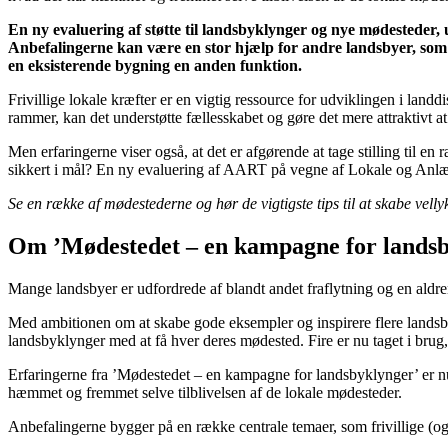
En ny evaluering af støtte til landsbyklynger og nye mødesteder
Anbefalingerne kan være en stor hjælp for andre landsbyer, som v
en eksisterende bygning en anden funktion.
Frivillige lokale kræfter er en vigtig ressource for udviklingen i land
rammer, kan det understøtte fællesskabet og gøre det mere attraktivt at
Men erfaringerne viser også, at det er afgørende at tage stilling til
sikkert i mål? En ny evaluering af AART på vegne af Lokale og Anlæ
Se en række af mødestederne og hør de vigtigste tips til at skabe vel
Om ’Mødestedet – en kampagne for landsb
Mange landsbyer er udfordrede af blandt andet fraflytning og en aldre
Med ambitionen om at skabe gode eksempler og inspirere flere landsby
landsbyklynger med at få hver deres mødested. Fire er nu taget i brug,
Erfaringerne fra ’Mødestedet – en kampagne for landsbyklynger’ er nu
hæmmet og fremmet selve tilblivelsen af de lokale mødesteder.
Anbefalingerne bygger på en række centrale temaer, som frivillige (og