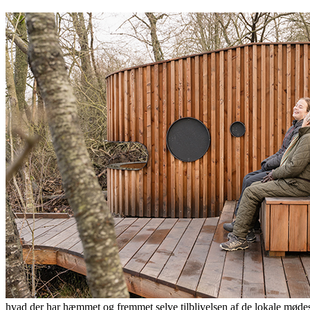
hvad der har hæmmet og fremmet selve tilblivelsen af de lokale møde