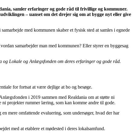
nia, samler erfaringer og gode råd til frivillige og kommuner.
dviklingen – uanset om det drejer sig om at bygge nyt eller give
yer i samarbejde med kommunen skaber et fysisk sted at samles i egnede
tlig? Hvordan samarbejder man med kommunen? Eller styrer en byggesag
ania og Lokale og Anlægsfonden om deres erfaringer og gode råd.
iale for fortsat at være dejlige at bo og besøge.
og Anlægsfonden i 2019 sammen med Realdania om at støtte ni
Alle ni projekter rummer læring, som kan komme andre til gode.
og en mere omfattende evaluering, som undersøger, hvad der har
bejdet med at etablere et mødested i deres lokalsamfund.