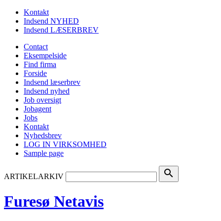
Kontakt
Indsend NYHED
Indsend LÆSERBREV
Contact
Eksempelside
Find firma
Forside
Indsend læserbrev
Indsend nyhed
Job oversigt
Jobagent
Jobs
Kontakt
Nyhedsbrev
LOG IN VIRKSOMHED
Sample page
search
ARTIKELARKIV
Furesø Netavis