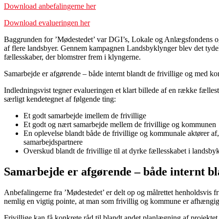
Download anbefalingerne her
Download evalueringen her
Baggrunden for ’Mødestedet’ var DGI’s, Lokale og Anlægsfondens og Re
af flere landsbyer. Gennem kampagnen Landsbyklynger blev det tydelig
fællesskaber, der blomstrer frem i klyngerne.
Samarbejde er afgørende – både internt blandt de frivillige og med 
Indledningsvist tegner evalueringen et klart billede af en række fællest
særligt kendetegnet af følgende ting:
Et godt samarbejde imellem de frivillige
Et godt og nært samarbejde mellem de frivillige og kommunen
En oplevelse blandt både de frivillige og kommunale aktører af, a
samarbejdspartnere
Overskud blandt de frivillige til at dyrke fællesskabet i landsby
Samarbejde er afgørende – både internt b
Anbefalingerne fra ’Mødestedet’ er delt op og målrettet henholdsvis 
nemlig en vigtig pointe, at man som frivillig og kommune er afhængig
Frivillige kan få konkrete råd til blandt andet planlægning af projek