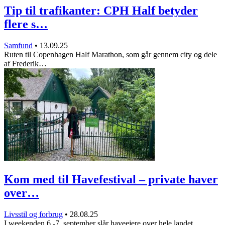
Tip til trafikanter: CPH Half betyder
flere s…
Samfund
•
13.09.25
Ruten til Copenhagen Half Marathon, som går gennem city og dele
af Frederik…
Kom med til Havefestival – private haver
over…
Livsstil og forbrug
•
28.08.25
I weekenden 6.-7. september slår haveejere over hele landet