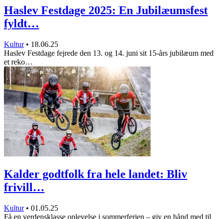
Haslev Festdage 2025: En Jubilæumsfest
fyldt…
Kultur
•
18.06.25
Haslev Festdage fejrede den 13. og 14. juni sit 15-års jubilæum med
et reko…
Kalder godtfolk fra hele landet: Bliv
frivill…
Kultur
•
01.05.25
Få en verdensklasse oplevelse i sommerferien – giv en hånd med til