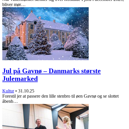
bliver mør…
Jul på Gavnø – Danmarks største
Julemarked
Kultur
•
31.10.25
Forestil jer at passere den lille stenbro til øen Gavnø og se slottet
åbenb…