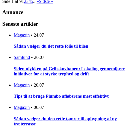
Side 1 af 9
1
2
3
4
5
...
»
Sidste »
Annonce
Seneste artikler
Magaxin
•
24.07
Sådan vælger du det rette folie til bilen
Samfund
•
20.07
Siden ulykken på Gribskovbanen: Lokaltog gennemfører
initiativer for at styrke tryghed og drift
Magaxin
•
20.07
Tips til at bruge Plumbo afløbsrens mest effektivt
Magaxin
•
06.07
Sådan vælger du den rette tømrer til opbygning af ny
træterrasse