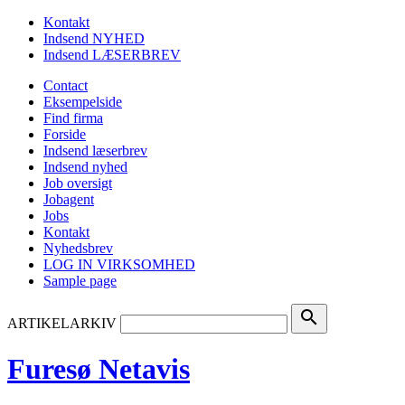
Kontakt
Indsend NYHED
Indsend LÆSERBREV
Contact
Eksempelside
Find firma
Forside
Indsend læserbrev
Indsend nyhed
Job oversigt
Jobagent
Jobs
Kontakt
Nyhedsbrev
LOG IN VIRKSOMHED
Sample page
search
ARTIKELARKIV
Furesø Netavis