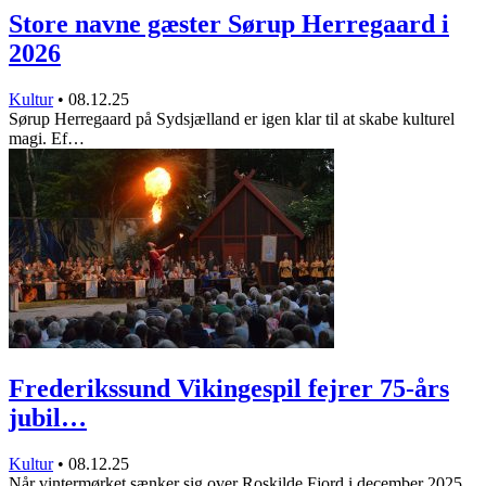
Store navne gæster Sørup Herregaard i
2026
Kultur
•
08.12.25
Sørup Herregaard på Sydsjælland er igen klar til at skabe kulturel
magi. Ef…
Frederikssund Vikingespil fejrer 75-års
jubil…
Kultur
•
08.12.25
Når vintermørket sænker sig over Roskilde Fjord i december 2025,