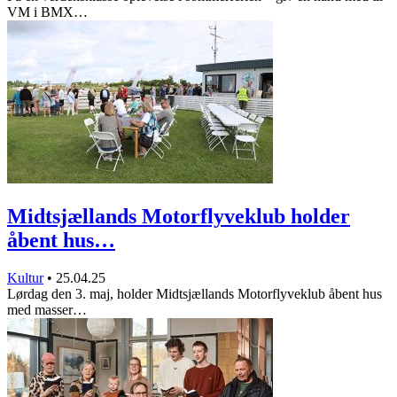
VM i BMX…
Midtsjællands Motorflyveklub holder
åbent hus…
Kultur
•
25.04.25
Lørdag den 3. maj, holder Midtsjællands Motorflyveklub åbent hus
med masser…