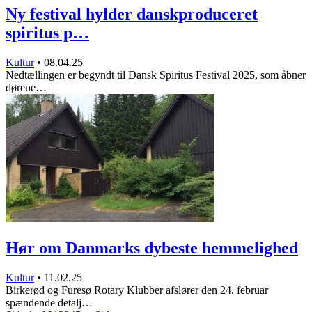
Ny festival hylder danskproduceret
spiritus p…
Kultur
•
08.04.25
Nedtællingen er begyndt til Dansk Spiritus Festival 2025, som åbner
dørene…
Hør om Danmarks dybeste hemmelighed
Kultur
•
11.02.25
Birkerød og Furesø Rotary Klubber afslører den 24. februar
spændende detalj…