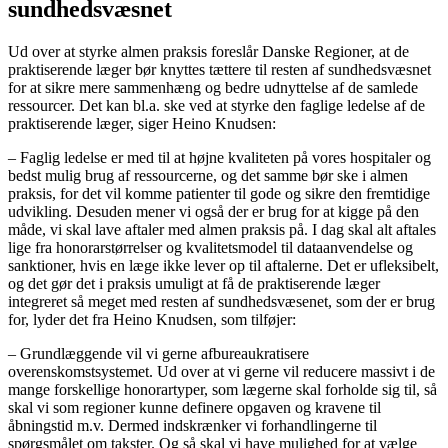
sundhedsvæsnet
Ud over at styrke almen praksis foreslår Danske Regioner, at de
praktiserende læger bør knyttes tættere til resten af sundhedsvæsnet
for at sikre mere sammenhæng og bedre udnyttelse af de samlede
ressourcer. Det kan bl.a. ske ved at styrke den faglige ledelse af de
praktiserende læger, siger Heino Knudsen:
– Faglig ledelse er med til at højne kvaliteten på vores hospitaler og
bedst mulig brug af ressourcerne, og det samme bør ske i almen
praksis, for det vil komme patienter til gode og sikre den fremtidige
udvikling. Desuden mener vi også der er brug for at kigge på den
måde, vi skal lave aftaler med almen praksis på. I dag skal alt aftales
lige fra honorarstørrelser og kvalitetsmodel til dataanvendelse og
sanktioner, hvis en læge ikke lever op til aftalerne. Det er ufleksibelt,
og det gør det i praksis umuligt at få de praktiserende læger
integreret så meget med resten af sundhedsvæsenet, som der er brug
for, lyder det fra Heino Knudsen, som tilføjer:
– Grundlæggende vil vi gerne afbureaukratisere
overenskomstsystemet. Ud over at vi gerne vil reducere massivt i de
mange forskellige honorartyper, som lægerne skal forholde sig til, så
skal vi som regioner kunne definere opgaven og kravene til
åbningstid m.v. Dermed indskrænker vi forhandlingerne til
spørgsmålet om takster. Og så skal vi have mulighed for at vælge