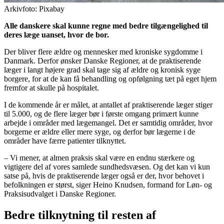
Arkivfoto: Pixabay
Alle danskere skal kunne regne med bedre tilgængelighed til
deres læge uanset, hvor de bor.
Der bliver flere ældre og mennesker med kroniske sygdomme i
Danmark. Derfor ønsker Danske Regioner, at de praktiserende
læger i langt højere grad skal tage sig af ældre og kronisk syge
borgere, for at de kan få behandling og opfølgning tæt på eget hjem
fremfor at skulle på hospitalet.
I de kommende år er målet, at antallet af praktiserende læger stiger
til 5.000, og de flere læger bør i første omgang primært kunne
arbejde i områder med lægemangel. Det er samtidig områder, hvor
borgerne er ældre eller mere syge, og derfor bør lægerne i de
områder have færre patienter tilknyttet.
– Vi mener, at almen praksis skal være en endnu stærkere og
vigtigere del af vores samlede sundhedsvæsen. Og det kan vi kun
satse på, hvis de praktiserende læger også er der, hvor behovet i
befolkningen er størst, siger Heino Knudsen, formand for Løn- og
Praksisudvalget i Danske Regioner.
Bedre tilknytning til resten af