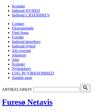
Kontakt
Indsend NYHED
Indsend LÆSERBREV
Contact
Eksempelside
Find firma
Forside
Indsend læserbrev
Indsend nyhed
Job oversigt
Jobagent
Jobs
Kontakt
Nyhedsbrev
LOG IN VIRKSOMHED
Sample page
search
ARTIKELARKIV
Furesø Netavis