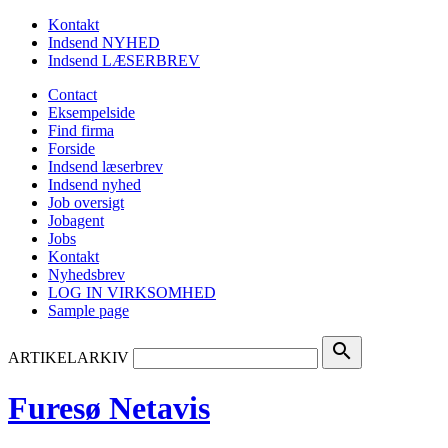
Kontakt
Indsend NYHED
Indsend LÆSERBREV
Contact
Eksempelside
Find firma
Forside
Indsend læserbrev
Indsend nyhed
Job oversigt
Jobagent
Jobs
Kontakt
Nyhedsbrev
LOG IN VIRKSOMHED
Sample page
search
ARTIKELARKIV
Furesø Netavis