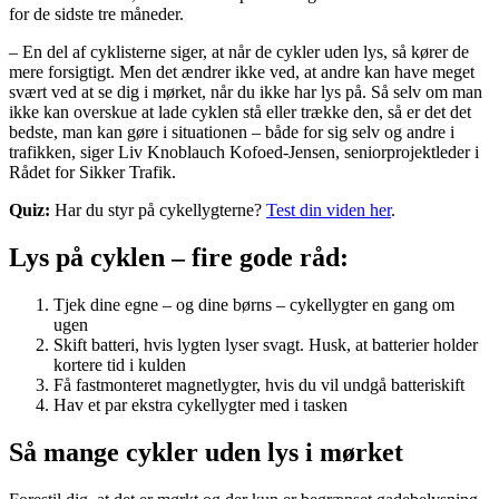
for de sidste tre måneder.
– En del af cyklisterne siger, at når de cykler uden lys, så kører de
mere forsigtigt. Men det ændrer ikke ved, at andre kan have meget
svært ved at se dig i mørket, når du ikke har lys på. Så selv om man
ikke kan overskue at lade cyklen stå eller trække den, så er det det
bedste, man kan gøre i situationen – både for sig selv og andre i
trafikken, siger Liv Knoblauch Kofoed-Jensen, seniorprojektleder i
Rådet for Sikker Trafik.
Quiz:
Har du styr på cykellygterne?
Test din viden her
.
Lys på cyklen – fire gode råd:
Tjek dine egne – og dine børns – cykellygter en gang om
ugen
Skift batteri, hvis lygten lyser svagt. Husk, at batterier holder
kortere tid i kulden
Få fastmonteret magnetlygter, hvis du vil undgå batteriskift
Hav et par ekstra cykellygter med i tasken
Så mange cykler uden lys i mørket