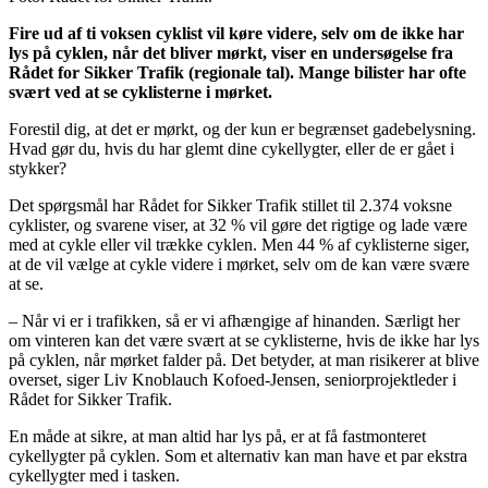
Fire ud af ti voksen cyklist vil køre videre, selv om de ikke har
lys på cyklen, når det bliver mørkt, viser en undersøgelse fra
Rådet for Sikker Trafik (regionale tal). Mange bilister har ofte
svært ved at se cyklisterne i mørket.
Forestil dig, at det er mørkt, og der kun er begrænset gadebelysning.
Hvad gør du, hvis du har glemt dine cykellygter, eller de er gået i
stykker?
Det spørgsmål har Rådet for Sikker Trafik stillet til 2.374 voksne
cyklister, og svarene viser, at 32 % vil gøre det rigtige og lade være
med at cykle eller vil trække cyklen. Men 44 % af cyklisterne siger,
at de vil vælge at cykle videre i mørket, selv om de kan være svære
at se.
– Når vi er i trafikken, så er vi afhængige af hinanden. Særligt her
om vinteren kan det være svært at se cyklisterne, hvis de ikke har lys
på cyklen, når mørket falder på. Det betyder, at man risikerer at blive
overset, siger Liv Knoblauch Kofoed-Jensen, seniorprojektleder i
Rådet for Sikker Trafik.
En måde at sikre, at man altid har lys på, er at få fastmonteret
cykellygter på cyklen. Som et alternativ kan man have et par ekstra
cykellygter med i tasken.