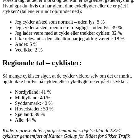
Forestil dig, at det er mørkt og der kun er begrænset gadebelysning.
Hvad gør du, hvis du har glemt dine cykellygter eller de er gået i
stykker? (tallene er rundt op/rundet ned):
Jeg cykler afsted som normalt – uden lys: 5 %
Jeg cykler afsted, men mere forsigtigt – uden lys: 39 %
Jeg lader være med at cykle eller trækker cyklen: 32 %
Ikke relevant – den situation har jeg aldrig været i: 18 %
Andet: 5 %
Ved ikke: 2 %
Regionale tal – cyklister:
Så mange cyklister siger, at de cykler videre, selv om det er mørkt,
og de ikke har lys på cyklen eller cykellygterne er gået i stykker:
Nordjylland: 41 %
Midtjylland: 40 %
Syddanmark: 40 %
Hovedstaden: 50 %
Sjælland: 39 %
Alle: 44 %
Kilde: repræsentativ spørgeskemaundersøgelse blandt 2.374
cyklister gennemført af Kantar Gallup for Rådet for Sikker Trafik