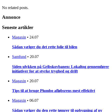
No related posts.
Annonce
Seneste artikler
Magaxin
•
24.07
Sådan vælger du det rette folie til bilen
Samfund
•
20.07
Siden ulykken på Gribskovbanen: Lokaltog gennemfører
initiativer for at styrke tryghed og drift
Magaxin
•
20.07
Tips til at bruge Plumbo afløbsrens mest effektivt
Magaxin
•
06.07
Sådan vælger du den rette tømrer til opbygning af ny