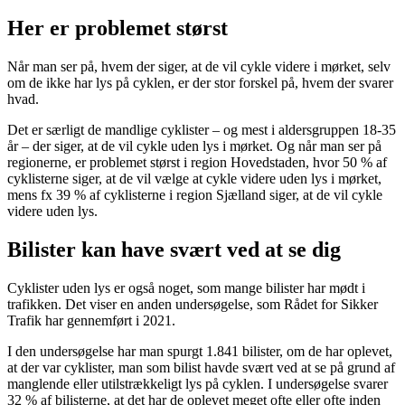
Her er problemet størst
Når man ser på, hvem der siger, at de vil cykle videre i mørket, selv
om de ikke har lys på cyklen, er der stor forskel på, hvem der svarer
hvad.
Det er særligt de mandlige cyklister – og mest i aldersgruppen 18-35
år – der siger, at de vil cykle uden lys i mørket. Og når man ser på
regionerne, er problemet størst i region Hovedstaden, hvor 50 % af
cyklisterne siger, at de vil vælge at cykle videre uden lys i mørket,
mens fx 39 % af cyklisterne i region Sjælland siger, at de vil cykle
videre uden lys.
Bilister kan have svært ved at se dig
Cyklister uden lys er også noget, som mange bilister har mødt i
trafikken. Det viser en anden undersøgelse, som Rådet for Sikker
Trafik har gennemført i 2021.
I den undersøgelse har man spurgt 1.841 bilister, om de har oplevet,
at der var cyklister, man som bilist havde svært ved at se på grund af
manglende eller utilstrækkeligt lys på cyklen. I undersøgelse svarer
32 % af bilisterne, at det har de oplevet meget ofte eller ofte inden