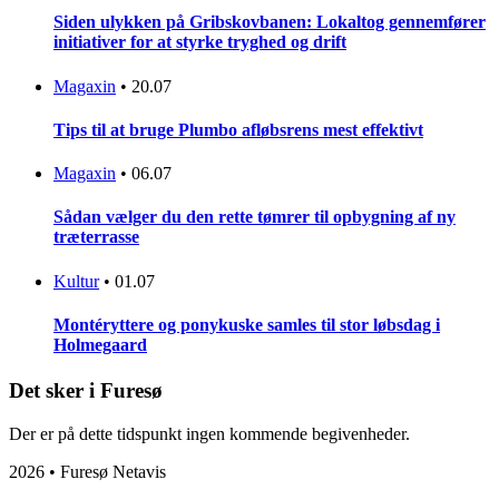
Siden ulykken på Gribskovbanen: Lokaltog gennemfører
initiativer for at styrke tryghed og drift
Magaxin
•
20.07
Tips til at bruge Plumbo afløbsrens mest effektivt
Magaxin
•
06.07
Sådan vælger du den rette tømrer til opbygning af ny
træterrasse
Kultur
•
01.07
Montéryttere og ponykuske samles til stor løbsdag i
Holmegaard
Det sker i Furesø
Der er på dette tidspunkt ingen kommende begivenheder.
2026 • Furesø Netavis