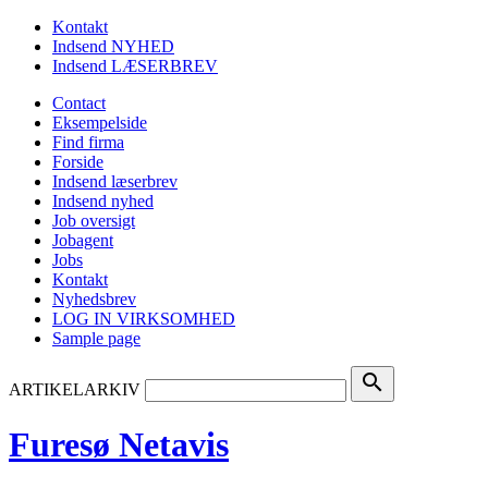
Kontakt
Indsend NYHED
Indsend LÆSERBREV
Contact
Eksempelside
Find firma
Forside
Indsend læserbrev
Indsend nyhed
Job oversigt
Jobagent
Jobs
Kontakt
Nyhedsbrev
LOG IN VIRKSOMHED
Sample page
search
ARTIKELARKIV
Furesø Netavis