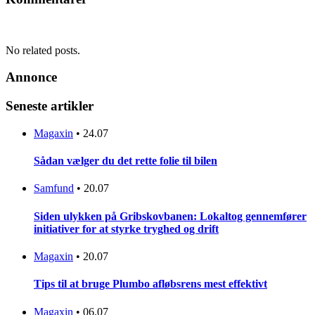
No related posts.
Annonce
Seneste artikler
Magaxin
•
24.07
Sådan vælger du det rette folie til bilen
Samfund
•
20.07
Siden ulykken på Gribskovbanen: Lokaltog gennemfører
initiativer for at styrke tryghed og drift
Magaxin
•
20.07
Tips til at bruge Plumbo afløbsrens mest effektivt
Magaxin
•
06.07