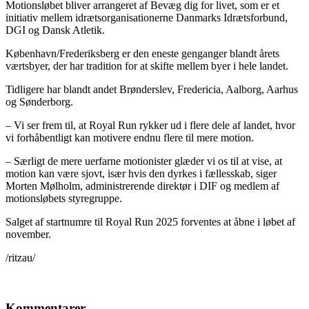
Motionsløbet bliver arrangeret af Bevæg dig for livet, som er et
initiativ mellem idrætsorganisationerne Danmarks Idrætsforbund,
DGI og Dansk Atletik.
København/Frederiksberg er den eneste genganger blandt årets
værtsbyer, der har tradition for at skifte mellem byer i hele landet.
Tidligere har blandt andet Brønderslev, Fredericia, Aalborg, Aarhus
og Sønderborg.
– Vi ser frem til, at Royal Run rykker ud i flere dele af landet, hvor
vi forhåbentligt kan motivere endnu flere til mere motion.
– Særligt de mere uerfarne motionister glæder vi os til at vise, at
motion kan være sjovt, især hvis den dyrkes i fællesskab, siger
Morten Mølholm, administrerende direktør i DIF og medlem af
motionsløbets styregruppe.
Salget af startnumre til Royal Run 2025 forventes at åbne i løbet af
november.
/ritzau/
Kommentarer