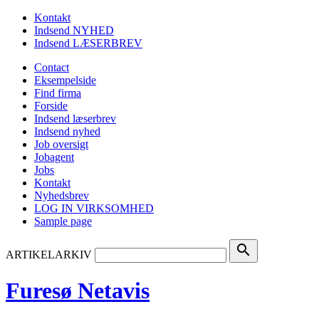
Kontakt
Indsend NYHED
Indsend LÆSERBREV
Contact
Eksempelside
Find firma
Forside
Indsend læserbrev
Indsend nyhed
Job oversigt
Jobagent
Jobs
Kontakt
Nyhedsbrev
LOG IN VIRKSOMHED
Sample page
search
ARTIKELARKIV
Furesø Netavis