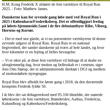
H.M. Kong Frederik X afslører de fem værtsbyer til Royal Run
2025. - Foto: Matthew James.
Danskerne kan for syvende gang løbe med ved Royal Run i
2025 i København/Frederiksberg. Det er offentliggjort fredag
på løbets hjemmeside.Samt i de fire debutantbyer Ribe, Viborg,
Horsens og Korsør.
– Det er med stor glæde, at vi nu præsenterer værtsbyerne til denne
syvende udgave af Royal Run. Royal Run er en national
begivenhed, der samler danskerne på tværs af hele landet, og hvor
hver kilometer er en fejring af fælles bevægelse.
– Vi er sikre på, at disse fem værtsbyer vil bidrage til at skabe en
uforglemmelig dag, hvor motion og fællesskab er i centrum, siger
Jens Otto Størup, der er administrerende direktør i DGI og medlem
af motionsløbets styregruppe.
Royal Run blev afholdt for første gang i 2018, da den daværende
kronprins Frederik fyldte 50.
I år blev der sat deltagerrekord med 95.330 tilmeldte, der snørede
løbeskoene i de fem værtsbyer, Brønderslev, Aarhus, Fredericia,
Kalundborg og København/Frederiksberg.