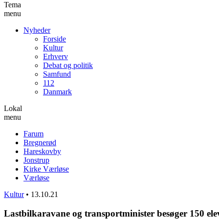
Tema
menu
Nyheder
Forside
Kultur
Erhverv
Debat og politik
Samfund
112
Danmark
Lokal
menu
Farum
Bregnerød
Hareskovby
Jonstrup
Kirke Værløse
Værløse
Kultur
•
13.10.21
Lastbilkaravane og transportminister besøger 150 el