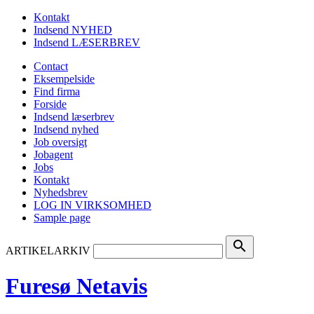
Kontakt
Indsend NYHED
Indsend LÆSERBREV
Contact
Eksempelside
Find firma
Forside
Indsend læserbrev
Indsend nyhed
Job oversigt
Jobagent
Jobs
Kontakt
Nyhedsbrev
LOG IN VIRKSOMHED
Sample page
search
ARTIKELARKIV
Furesø Netavis