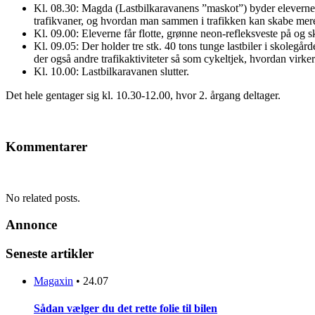
Kl. 08.30: Magda (Lastbilkaravanens ”maskot”) byder eleverne 
trafikvaner, og hvordan man sammen i trafikken kan skabe mer
Kl. 09.00: Eleverne får flotte, grønne neon-refleksv
Kl. 09.05: Der holder tre stk. 40 tons tunge lastbiler i skolegår
der også andre trafikaktiviteter så som cykeltjek, hvordan virk
Kl. 10.00: Lastbilkaravanen slutter.
Det hele gentager sig kl. 10.30-12.00, hvor 2. årgang deltager.
Kommentarer
No related posts.
Annonce
Seneste artikler
Magaxin
•
24.07
Sådan vælger du det rette folie til bilen