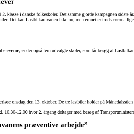
lever
ver i 2. klasse i danske folkeskoler. Det samme gjorde kampagnen sidste 
iler. Det kan Lastbilkaravanen ikke nu, men emnet er trods corona lige s
 eleverne, er der også fem udvalgte skoler, som får besøg af Lastbilkar
se onsdag den 13. oktober. De tre lastbiler holder på Månedalsstien li
kl. 10.30-12.00 hvor 2. årgang deltager med besøg af Transportministeren
avanens præventive arbejde”