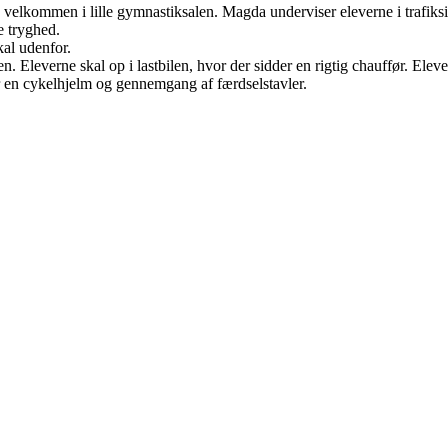
velkommen i lille gymnastiksalen. Magda underviser eleverne i trafiks
e tryghed.
este på og skal udenfor.
den. Eleverne skal op i lastbilen, hvor der sidder en rigtig chauffør. Ele
er en cykelhjelm og gennemgang af færdselstavler.