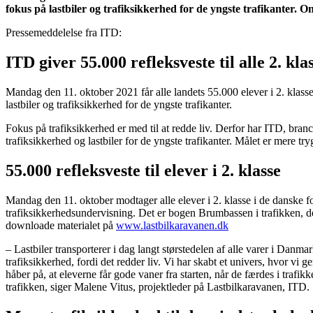
fokus på lastbiler og trafiksikkerhed for de yngste trafikanter
Pressemeddelelse fra ITD:
ITD giver 55.000 refleksveste til alle 2. kla
Mandag den 11. oktober 2021 får alle landets 55.000 elever i 2. klass
lastbiler og trafiksikkerhed for de yngste trafikanter.
Fokus på trafiksikkerhed er med til at redde liv. Derfor har ITD, br
trafiksikkerhed og lastbiler for de yngste trafikanter. Målet er mere try
55.000 refleksveste til elever i 2. klasse
Mandag den 11. oktober modtager alle elever i 2. klasse i de danske 
trafiksikkerhedsundervisning. Det er bogen Brumbassen i trafikken, der 
downloade materialet på
www.lastbilkaravanen.dk
– Lastbiler transporterer i dag langt størstedelen af alle varer i Danm
trafiksikkerhed, fordi det redder liv. Vi har skabt et univers, hvor vi
håber på, at eleverne får gode vaner fra starten, når de færdes i traf
trafikken, siger Malene Vitus, projektleder på Lastbilkaravanen, ITD.