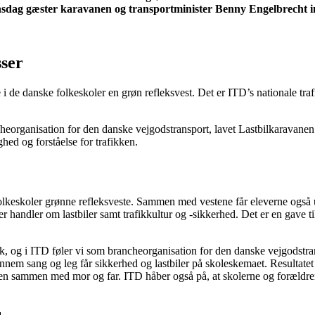
. Onsdag gæster karavanen og transportminister Benny Engelbrecht 
sser
e i de danske folkeskoler en grøn refleksvest. Det er ITD’s nationale 
ancheorganisation for den danske vejgodstransport, lavet Lastbilkaravan
ghed og forståelse for trafikken.
folkeskoler grønne refleksveste. Sammen med vestene får eleverne også 
handler om lastbiler samt trafikkultur og -sikkerhed. Det er en gave til
ark, og i ITD føler vi som brancheorganisation for den danske vejgodstra
 gennem sang og leg får sikkerhed og lastbiler på skoleskemaet. Resultatet
ikken sammen med mor og far. ITD håber også på, at skolerne og forældre