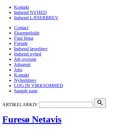
Kontakt
Indsend NYHED
Indsend LÆSERBREV
Contact
Eksempelside
Find firma
Forside
Indsend læserbrev
Indsend nyhed
Job oversigt
Jobagent
Jobs
Kontakt
Nyhedsbrev
LOG IN VIRKSOMHED
Sample page
search
ARTIKELARKIV
Furesø Netavis