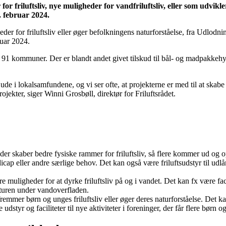
or friluftsliv, nye muligheder for vandfriluftsliv, eller som udvikle
. februar 2024.
der for friluftsliv eller øger befolkningens naturforståelse, fra Udlodni
ruar 2024.
r i 91 kommuner. Der er blandt andet givet tilskud til bål- og madpakkehy
ude i lokalsamfundene, og vi ser ofte, at projekterne er med til at skabe
rojekter, siger Winni Grosbøll, direktør for Friluftsrådet.
r, der skaber bedre fysiske rammer for friluftsliv, så flere kommer ud o
cap eller andre særlige behov. Det kan også være friluftsudstyr til udlån
re muligheder for at dyrke friluftsliv på og i vandet. Det kan fx være fac
aturen under vandoverfladen.
fremmer børn og unges friluftsliv eller øger deres naturforståelse. Det ka
dstyr og faciliteter til nye aktiviteter i foreninger, der får flere børn o