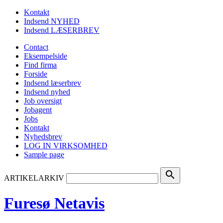
Kontakt
Indsend NYHED
Indsend LÆSERBREV
Contact
Eksempelside
Find firma
Forside
Indsend læserbrev
Indsend nyhed
Job oversigt
Jobagent
Jobs
Kontakt
Nyhedsbrev
LOG IN VIRKSOMHED
Sample page
search
ARTIKELARKIV
Furesø Netavis