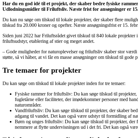
Har du en god idé til et projekt, der skaber bedre fysiske rammer f
Udlodningsmidler til Friluftsliv. Næste frist for ansøgninger er 15
Du kan nu søge om tilskud til lokale projekter, der skaber flere mulighe
tilskud fra 20.000 kroner og opefter. Næste ansøgningsfrist er 15. feb
Siden juni 2022 har Friluftsrådet givet tilskud til 840 lokale projekte
friluftsudstyr, etablering af stier og meget andet.
– Gode muligheder for naturoplevelser og friluftsliv skaber stor værdi 
støtte, så vi håber, at vi får en masse ansøgninger om tilskud til gode p
Tre temaer for projekter
Du kan søge om tilskud til lokale projekter inden for tre temaer:
Fysiske rammer for friluftsliv: Du kan søge tilskud til projekte
fugletårne eller faciliteter, der imødekommer personer med handi
naturområder.
Vandfriluftsliv: Du kan søge tilskud til projekter, der skaber bed
adgang til vandet. Det kan også være udstyr til formidling af n
Børn og unges friluftsliv: Du kan søge tilskud til projekter, der 
nemmere at flytte undervisningen ud i det fri. Det kan også være u