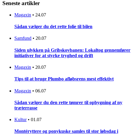
Seneste artikler
Magaxin
•
24.07
Sådan vælger du det rette folie til bilen
Samfund
•
20.07
Siden ulykken på Gribskovbanen: Lokaltog gennemfører
initiativer for at styrke tryghed og drift
Magaxin
•
20.07
Tips til at bruge Plumbo afløbsrens mest effektivt
Magaxin
•
06.07
Sådan vælger du den rette tømrer til opbygning af ny
træterrasse
Kultur
•
01.07
Montéryttere og ponykuske samles til stor løbsdag i