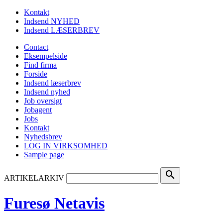
Kontakt
Indsend NYHED
Indsend LÆSERBREV
Contact
Eksempelside
Find firma
Forside
Indsend læserbrev
Indsend nyhed
Job oversigt
Jobagent
Jobs
Kontakt
Nyhedsbrev
LOG IN VIRKSOMHED
Sample page
search
ARTIKELARKIV
Furesø Netavis